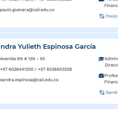
o
a
Financ
f
paulo.guevara@cali.edu.co
r
e
Paulo
g
s
o
i
:
ó
n
:
ndra Yulieth Espinosa García
P
Avenida 6N # 13N - 50
Admini
r
Direcc
+57 6026441200 / +57 6026603228
o
C
Profes
f
sandra.espinosa@cali.edu.co
a
Financ
e
r
s
Sandr
g
i
o
ó
:
n
: