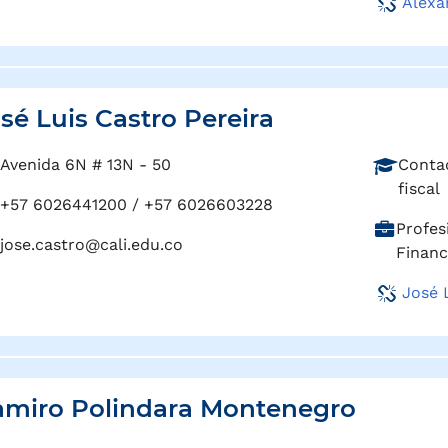
Alexa
g
s
o
i
:
ó
n
:
sé Luis Castro Pereira
P
Avenida 6N # 13N - 50
Contad
r
fiscal
+57 6026441200 / +57 6026603228
o
C
Profes
f
jose.castro@cali.edu.co
a
Financ
e
r
s
José 
g
i
o
ó
:
n
:
miro Polindara Montenegro