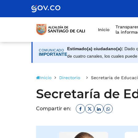
Alcaldía de Santiago d
Saltar al contenido principal
Transparen
Inicio
la informa
Estimado(a) ciudadano(a):
Dado qu
COMUNICADO
IMPORTANTE
de cuatro canales, los cuales puede
Inicio
Directorio
Secretaría de Educac
Secretaría de E
Facebook
Twitter
Linkedin
Whatsapp
Compartir en: