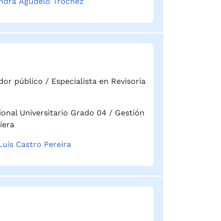
ndra Agudelo Trochez
or público / Especialista en Revisoría
ional Universitario Grado 04 / Gestión
iera
Luis Castro Pereira