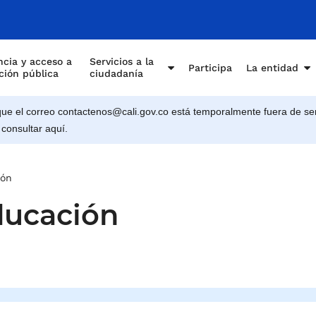
e Cali
cia y acceso a
Servicios a la
Participa
La entidad
ción pública
ciudadanía
e el correo contactenos@cali.gov.co está temporalmente fuera de ser
 consultar aquí.
ión
ducación