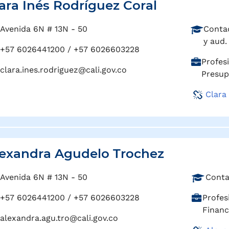
ara Inés Rodríguez Coral
P
Avenida 6N # 13N - 50
Contad
r
y aud.
+57 6026441200 / +57 6026603228
o
C
Profes
f
clara.ines.rodriguez@cali.gov.co
a
Presup
e
r
s
Clara
g
i
o
ó
:
n
:
exandra Agudelo Trochez
P
Avenida 6N # 13N - 50
Conta
r
C
+57 6026441200 / +57 6026603228
Profes
o
a
Financ
f
alexandra.agu.tro@cali.gov.co
r
e