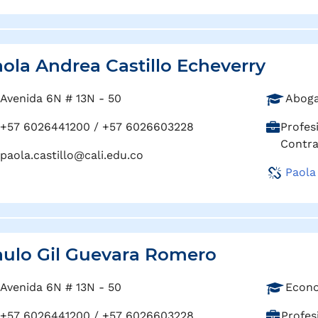
o
i
:
ó
n
:
ola Andrea Castillo Echeverry
P
Avenida 6N # 13N - 50
Aboga
r
C
+57 6026441200 / +57 6026603228
Profes
o
a
Contra
f
paola.castillo@cali.edu.co
r
e
Paola
g
s
o
i
:
ó
n
:
ulo Gil Guevara Romero
P
Avenida 6N # 13N - 50
Econo
r
C
+57 6026441200 / +57 6026603228
Profes