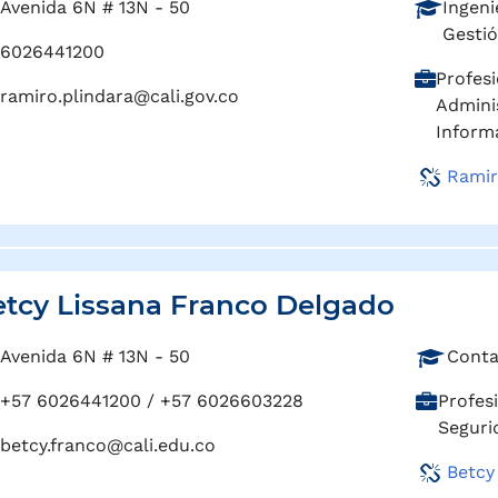
P
Avenida 6N # 13N - 50
Ingeni
r
Gestió
6026441200
o
C
Profesi
f
ramiro.plindara@cali.gov.co
a
Adminis
e
r
Inform
s
g
i
Ramir
o
ó
:
n
:
tcy Lissana Franco Delgado
P
Avenida 6N # 13N - 50
Conta
r
C
+57 6026441200 / +57 6026603228
Profes
o
a
Seguri
f
betcy.franco@cali.edu.co
r
e
Betcy
g
s