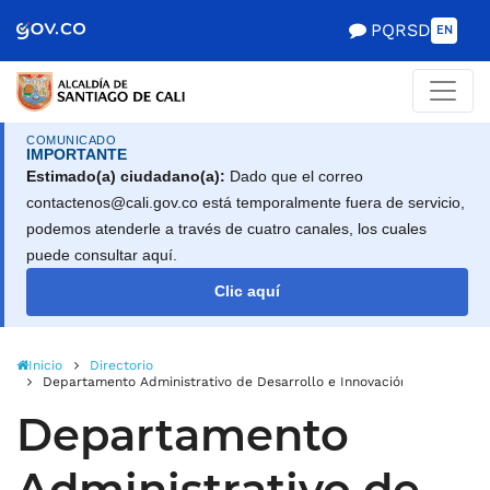
Alcaldía de Santiago d
Saltar al contenido principal
PQRSD
EN
COMUNICADO
IMPORTANTE
Estimado(a) ciudadano(a):
Dado que el correo
contactenos@cali.gov.co está temporalmente fuera de servicio,
podemos atenderle a través de cuatro canales, los cuales
puede consultar aquí.
Clic aquí
Inicio
Directorio
Departamento Administrativo de Desarrollo e Innovación Instituciona
Departamento
Administrativo de