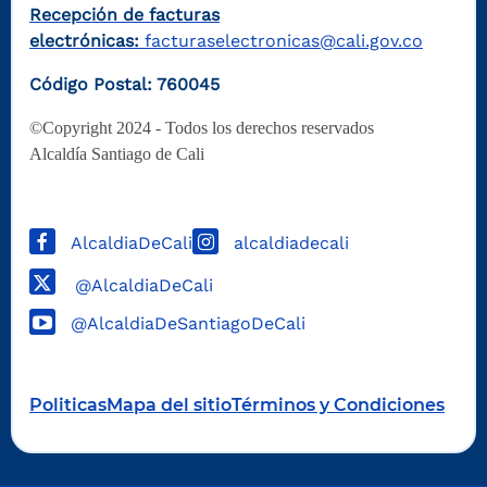
Recepción de facturas
electrónicas:
facturaselectronicas@cali.gov.co
Código Postal: 760045
©Copyright 2024 - Todos los derechos reservados
Alcaldía Santiago de Cali
AlcaldiaDeCali
alcaldiadecali
@AlcaldiaDeCali
@AlcaldiaDeSantiagoDeCali
Politicas
Mapa del sitio
Términos y Condiciones