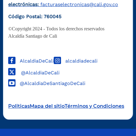
electrónicas:
facturaselectronicas@cali.gov.co
Código Postal: 760045
©Copyright 2024 - Todos los derechos reservados
Alcaldía Santiago de Cali
AlcaldiaDeCali
alcaldiadecali
@AlcaldiaDeCali
@AlcaldiaDeSantiagoDeCali
Politicas
Mapa del sitio
Términos y Condiciones