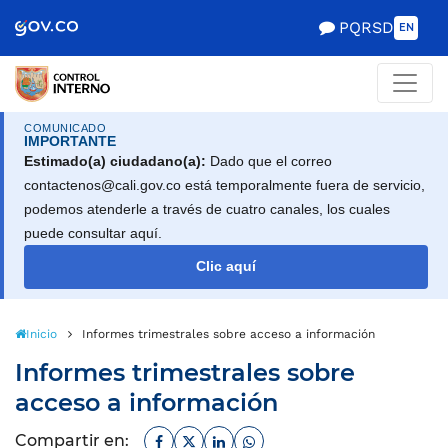
Scretaría de Gobierno
PQRSD
EN
COMUNICADO
IMPORTANTE
Estimado(a) ciudadano(a):
Dado que el correo
contactenos@cali.gov.co está temporalmente fuera de servicio,
podemos atenderle a través de cuatro canales, los cuales
puede consultar aquí.
Clic aquí
Inicio
Informes trimestrales sobre acceso a información
Informes trimestrales sobre
acceso a información
Facebook
Twitter
Linkedin
Whatsapp
Compartir en: