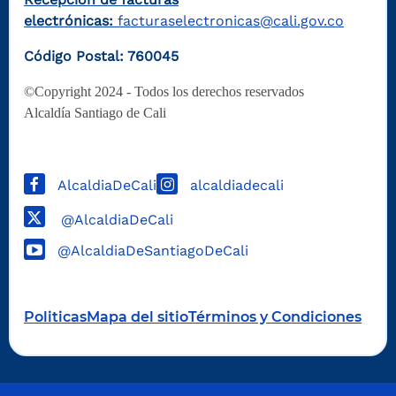
electrónicas:
facturaselectronicas@cali.gov.co
Código Postal: 760045
©Copyright 2024 - Todos los derechos reservados
Alcaldía Santiago de Cali
AlcaldiaDeCali
alcaldiadecali
@AlcaldiaDeCali
@AlcaldiaDeSantiagoDeCali
Politicas
Mapa del sitio
Términos y Condiciones