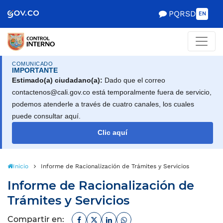
Scretaría de Gobierno
PQRSD
EN
COMUNICADO
IMPORTANTE
Estimado(a) ciudadano(a):
Dado que el correo
contactenos@cali.gov.co está temporalmente fuera de servicio,
podemos atenderle a través de cuatro canales, los cuales
puede consultar aquí.
Clic aquí
Inicio
Informe de Racionalización de Trámites y Servicios
Informe de Racionalización de
Trámites y Servicios
Facebook
Twitter
Linkedin
Whatsapp
Compartir en: