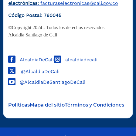
electrónicas:
facturaselectronicas@cali.gov.co
Código Postal: 760045
©Copyright 2024 - Todos los derechos reservados
Alcaldía Santiago de Cali
AlcaldiaDeCali
alcaldiadecali
@AlcaldiaDeCali
@AlcaldiaDeSantiagoDeCali
Politicas
Mapa del sitio
Términos y Condiciones