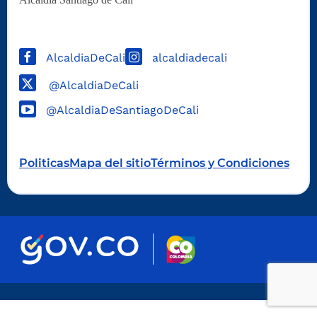
AlcaldiaDeCali
alcaldiadecali
@AlcaldiaDeCali
@AlcaldiaDeSantiagoDeCali
Politicas
Mapa del sitio
Términos y Condiciones