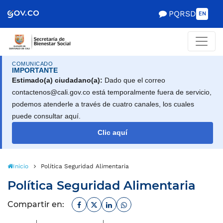
Scretaría de Gobierno
PQRSD
EN
COMUNICADO
IMPORTANTE
Estimado(a) ciudadano(a):
Dado que el correo
contactenos@cali.gov.co está temporalmente fuera de servicio,
podemos atenderle a través de cuatro canales, los cuales
puede consultar aquí.
Clic aquí
Inicio
Política Seguridad Alimentaria
Política Seguridad Alimentaria
Facebook
Twitter
Linkedin
Whatsapp
Compartir en: