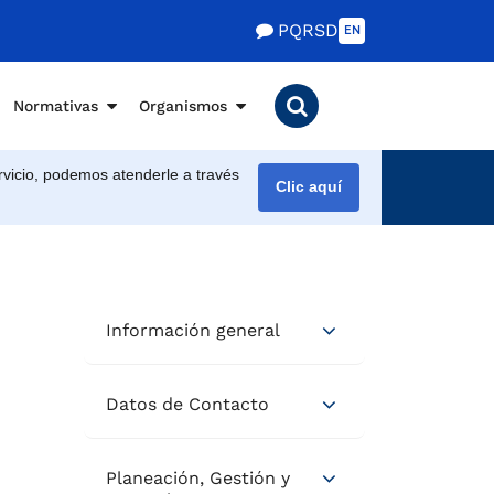
PQRSD
EN
Normativas
Organismos
vicio, podemos atenderle a través
Clic aquí
Información general
Datos de Contacto
Planeación, Gestión y