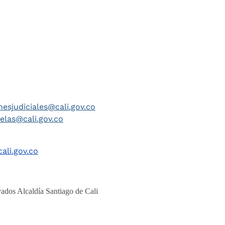
nesjudiciales@cali.gov.co
telas@cali.gov.co
ali.gov.co
ados Alcaldía Santiago de Cali