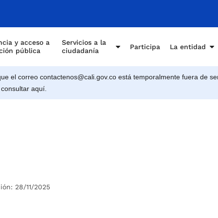
cia y acceso a
Servicios a la
Participa
La entidad
ción pública
ciudadanía
e el correo contactenos@cali.gov.co está temporalmente fuera de ser
 consultar aquí.
ión: 28/11/2025