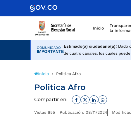
Scretaría de Gobierno
Transparen
Inicio
la informa
Estimado(a) ciudadano(a):
Dado qu
COMUNICADO
IMPORTANTE
de cuatro canales, los cuales puede
Inicio
Politica Afro
Politica Afro
Facebook
Twitter
Linkedin
Whatsapp
Compartir en:
Vistas 655
Publicación: 08/11/2024
Modificac