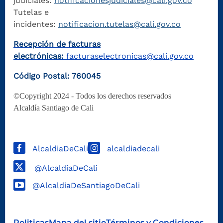
judiciales:
notificacionesjudiciales@cali.gov.co
Tutelas e
incidentes:
notificacion.tutelas@cali.gov.co
Recepción de facturas
electrónicas:
facturaselectronicas@cali.gov.co
Código Postal: 760045
©Copyright 2024 - Todos los derechos reservados
Alcaldía Santiago de Cali
AlcaldiaDeCali
alcaldiadecali
@AlcaldiaDeCali
@AlcaldiaDeSantiagoDeCali
Politicas
Mapa del sitio
Términos y Condiciones