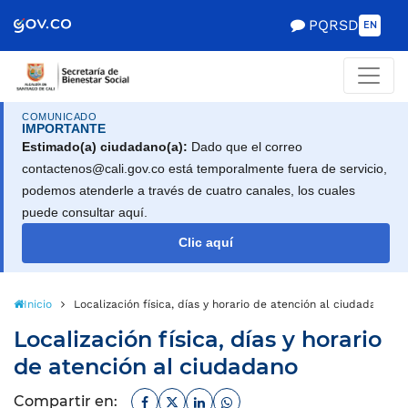
Scretaría de Gobierno
PQRSD
EN
COMUNICADO
IMPORTANTE
Estimado(a) ciudadano(a):
Dado que el correo
contactenos@cali.gov.co está temporalmente fuera de servicio,
podemos atenderle a través de cuatro canales, los cuales
puede consultar aquí.
Clic aquí
Inicio
Localización física, días y horario de atención al ciudadano
Localización física, días y horario
de atención al ciudadano
Facebook
Twitter
Linkedin
Whatsapp
Compartir en: