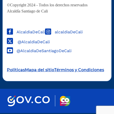
©Copyright 2024 - Todos los derechos reservados
Alcaldía Santiago de Cali
AlcaldiaDeCali
alcaldiaDeCali
@AlcaldiaDeCali
@AlcaldiaDeSantiagoDeCali
Politicas
Mapa del sitio
Términos y Condiciones