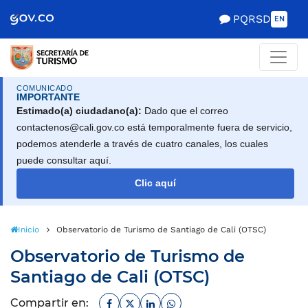
Scretaría de Gobierno
PQRSD
EN
COMUNICADO
IMPORTANTE
Estimado(a) ciudadano(a):
Dado que el correo
contactenos@cali.gov.co está temporalmente fuera de servicio,
podemos atenderle a través de cuatro canales, los cuales
puede consultar aquí.
Clic aquí
Inicio
Observatorio de Turismo de Santiago de Cali (OTSC)
Observatorio de Turismo de
Santiago de Cali (OTSC)
Facebook
Twitter
Linkedin
Whatsapp
Compartir en: