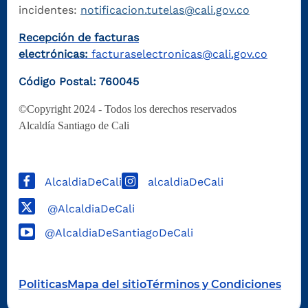
incidentes:
notificacion.tutelas@cali.gov.co
Recepción de facturas
electrónicas:
facturaselectronicas@cali.gov.co
Código Postal: 760045
©Copyright 2024 - Todos los derechos reservados
Alcaldía Santiago de Cali
AlcaldiaDeCali
alcaldiaDeCali
@AlcaldiaDeCali
@AlcaldiaDeSantiagoDeCali
Politicas
Mapa del sitio
Términos y Condiciones