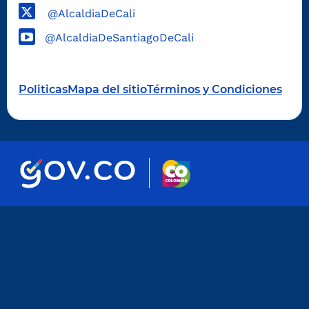
@AlcaldiaDeCali
@AlcaldiaDeSantiagoDeCali
Politicas
Mapa del sitio
Términos y Condiciones