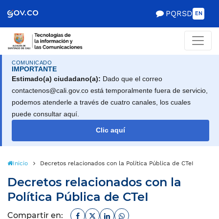
Scretaría de Gobierno
PQRSD
EN
COMUNICADO
IMPORTANTE
Estimado(a) ciudadano(a):
Dado que el correo
contactenos@cali.gov.co está temporalmente fuera de servicio,
podemos atenderle a través de cuatro canales, los cuales
puede consultar aquí.
Clic aquí
Inicio
Decretos relacionados con la Política Pública de CTeI
Decretos relacionados con la
Política Pública de CTeI
Facebook
Twitter
Linkedin
Whatsapp
Compartir en: