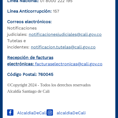
Línea Nacional:
01 8000 222 195
Línea Anticorrupción:
157
Correos electrónicos:
Notificaciones
judiciales:
notificacionesjudiciales@cali.gov.co
Tutelas e
incidentes:
notificacion.tutelas@cali.gov.co
Recepción de facturas
electrónicas:
facturaselectronicas@cali.gov.co
Código Postal: 760045
©Copyright 2024 - Todos los derechos reservados
Alcaldía Santiago de Cali
AlcaldiaDeCali
alcaldiaDeCali