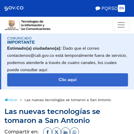
Scretaría de Gobierno
PQRSD
EN
COMUNICADO
IMPORTANTE
Estimado(a) ciudadano(a):
Dado que el correo
contactenos@cali.gov.co está temporalmente fuera de servicio,
podemos atenderle a través de cuatro canales, los cuales
puede consultar aquí.
Clic aquí
Inicio
Las nuevas tecnologías se tomaron a San Antonio
Las nuevas tecnologías se
tomaron a San Antonio
Facebook
Twitter
Linkedin
Whatsapp
Compartir en: