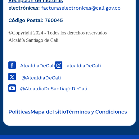
Recepción de facturas
electrónicas:
facturaselectronicas@cali.gov.co
Código Postal: 760045
©Copyright 2024 - Todos los derechos reservados
Alcaldía Santiago de Cali
AlcaldiaDeCali
alcaldiaDeCali
@AlcaldiaDeCali
@AlcaldiaDeSantiagoDeCali
Politicas
Mapa del sitio
Términos y Condiciones