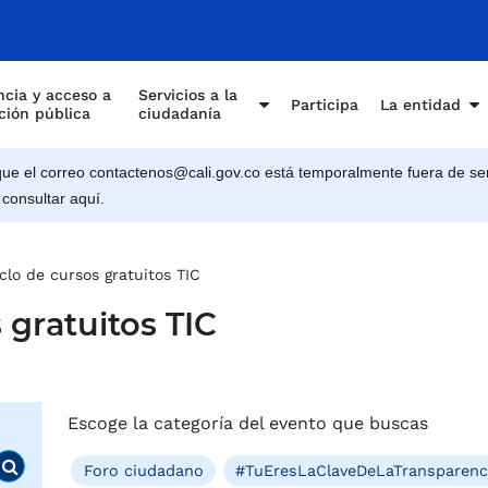
cia y acceso a
Servicios a la
Participa
La entidad
ción pública
ciudadanía
e el correo contactenos@cali.gov.co está temporalmente fuera de ser
 consultar aquí.
clo de cursos gratuitos TIC
 gratuitos TIC
Escoge la categoría del evento que buscas
Foro ciudadano
#TuEresLaClaveDeLaTransparenc
Buscar