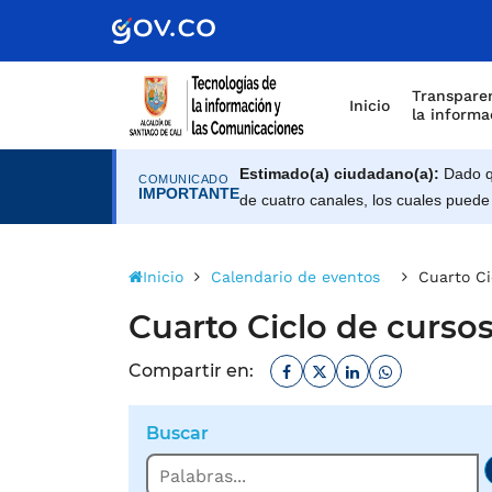
Scretaría de Gobierno
Transparen
Inicio
la informa
Estimado(a) ciudadano(a):
Dado qu
COMUNICADO
IMPORTANTE
de cuatro canales, los cuales puede
Inicio
Calendario de eventos
Cuarto Ci
Cuarto Ciclo de cursos
Facebook
Twitter
Linkedin
Whatsapp
Compartir en:
Buscar
Buscar