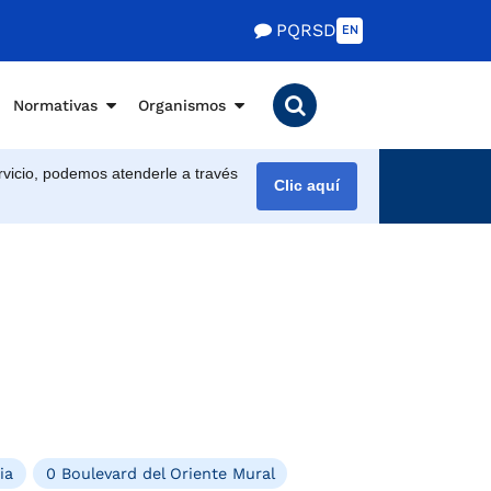
PQRSD
EN
Normativas
Organismos
vicio, podemos atenderle a través
Clic aquí
ia
0 Boulevard del Oriente Mural