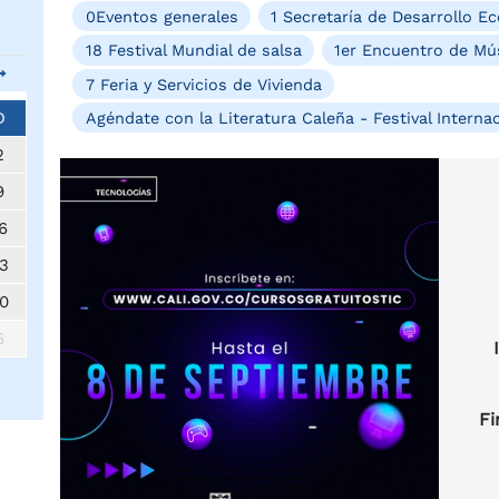
0Eventos generales
1 Secretaría de Desarrollo 
18 Festival Mundial de salsa
1er Encuentro de Mús
7 Feria y Servicios de Vivienda
D
Agéndate con la Literatura Caleña - Festival Internac
2
9
6
3
0
6
Fi