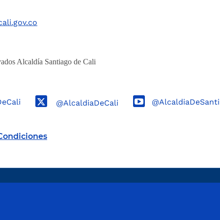
ali.gov.co
ados Alcaldía Santiago de Cali
DeCali
@AlcaldiaDeSanti
@AlcaldiaDeCali
Condiciones