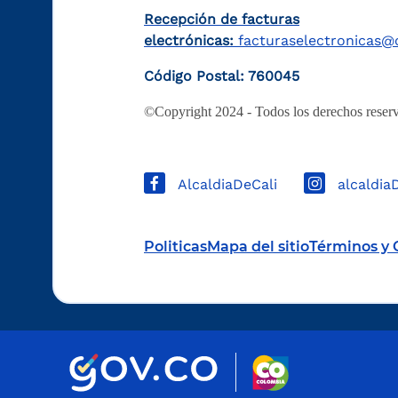
Recepción de facturas
electrónicas:
facturaselectronicas@c
Código Postal: 760045
©Copyright 2024 - Todos los derechos reserv
AlcaldiaDeCali
alcaldia
Politicas
Mapa del sitio
Términos y 