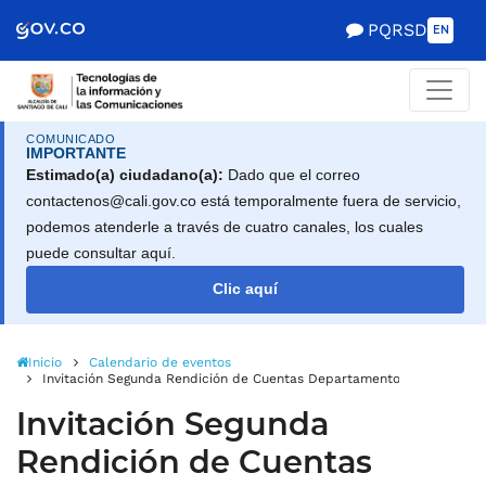
Scretaría de Gobierno
PQRSD
EN
COMUNICADO
IMPORTANTE
Estimado(a) ciudadano(a):
Dado que el correo
contactenos@cali.gov.co está temporalmente fuera de servicio,
podemos atenderle a través de cuatro canales, los cuales
puede consultar aquí.
Clic aquí
Inicio
Calendario de eventos
Invitación Segunda Rendición de Cuentas Departamento Administrati
Invitación Segunda
Rendición de Cuentas