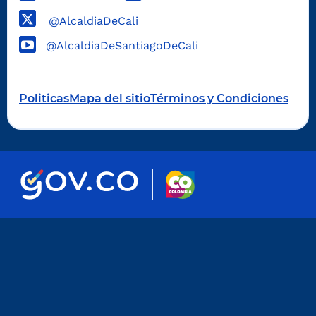
@AlcaldiaDeCali
@AlcaldiaDeSantiagoDeCali
Politicas
Mapa del sitio
Términos y Condiciones