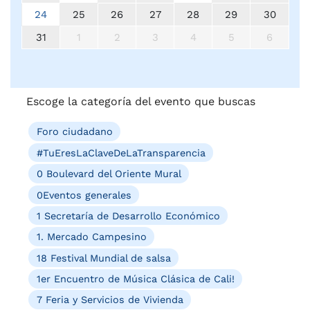
24
25
26
27
28
29
30
31
1
2
3
4
5
6
Escoge la categoría del evento que buscas
Foro ciudadano
#TuEresLaClaveDeLaTransparencia
0 Boulevard del Oriente Mural
0Eventos generales
1 Secretaría de Desarrollo Económico
1. Mercado Campesino
18 Festival Mundial de salsa
1er Encuentro de Música Clásica de Cali!
7 Feria y Servicios de Vivienda