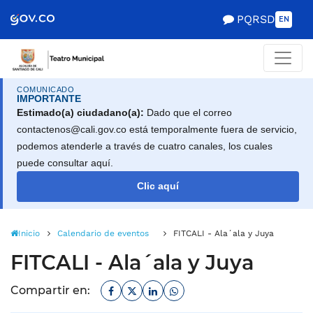
Scretaría de Gobierno
PQRSD
EN
COMUNICADO
IMPORTANTE
Estimado(a) ciudadano(a):
Dado que el correo
contactenos@cali.gov.co está temporalmente fuera de servicio,
podemos atenderle a través de cuatro canales, los cuales
puede consultar aquí.
Clic aquí
Inicio
Calendario de eventos
FITCALI - Ala´ala y Juya
FITCALI - Ala´ala y Juya
Facebook
Twitter
Linkedin
Whatsapp
Compartir en: