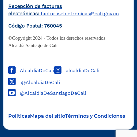
Recepción de facturas
electrónicas:
facturaselectronicas@cali.gov.co
Código Postal: 760045
©Copyright 2024 - Todos los derechos reservados
Alcaldía Santiago de Cali
AlcaldiaDeCali
alcaldiaDeCali
@AlcaldiaDeCali
@AlcaldiaDeSantiagoDeCali
Politicas
Mapa del sitio
Términos y Condiciones