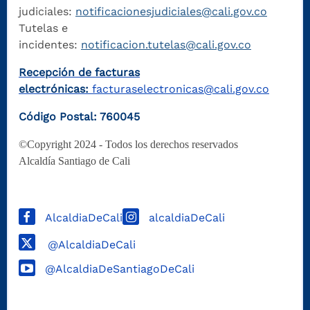
judiciales:
notificacionesjudiciales@cali.gov.co
Tutelas e
incidentes:
notificacion.tutelas@cali.gov.co
Recepción de facturas
electrónicas:
facturaselectronicas@cali.gov.co
Código Postal: 760045
©Copyright 2024 - Todos los derechos reservados
Alcaldía Santiago de Cali
AlcaldiaDeCali
alcaldiaDeCali
@AlcaldiaDeCali
@AlcaldiaDeSantiagoDeCali