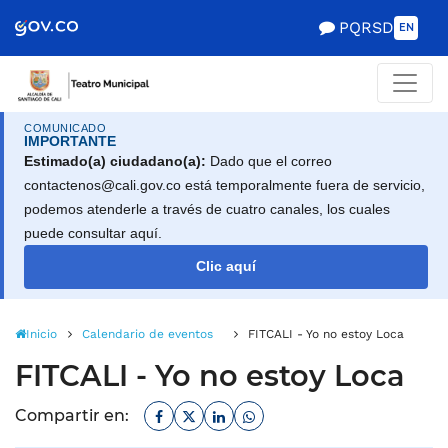
Scretaría de Gobierno
PQRSD
EN
COMUNICADO
IMPORTANTE
Estimado(a) ciudadano(a):
Dado que el correo
contactenos@cali.gov.co está temporalmente fuera de servicio,
podemos atenderle a través de cuatro canales, los cuales
puede consultar aquí.
Clic aquí
Inicio
Calendario de eventos
FITCALI - Yo no estoy Loca
FITCALI - Yo no estoy Loca
Facebook
Twitter
Linkedin
Whatsapp
Compartir en: