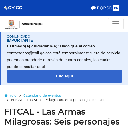
Scretaría de Gobierno
PQRSD
EN
COMUNICADO
IMPORTANTE
Estimado(a) ciudadano(a):
Dado que el correo
contactenos@cali.gov.co está temporalmente fuera de servicio,
podemos atenderle a través de cuatro canales, los cuales
puede consultar aquí.
Clic aquí
Inicio
Calendario de eventos
FITCAL - Las Armas Milagrosas: Seis personajes en busca de existenc
FITCAL - Las Armas
Milagrosas: Seis personajes