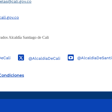
telas@cali.gov.co
ali.gov.co
ados Alcaldía Santiago de Cali
DeCali
@AlcaldiaDeSanti
@AlcaldiaDeCali
Condiciones