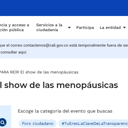
cia y acceso a
Servicios a la
Participa
La entidad
ción pública
ciudadanía
e el correo contactenos@cali.gov.co está temporalmente fuera de ser
 consultar aquí.
ARA REÍR El show de las menopáusicas
 show de las menopáusicas
Escoge la categoría del evento que buscas
Foro ciudadano
#TuEresLaClaveDeLaTransparenc
Buscar