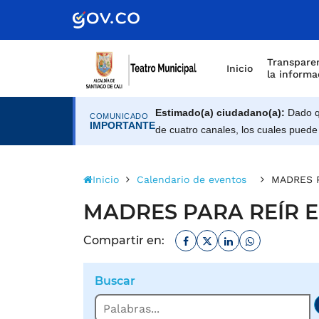
Scretaría de Gobierno
Transparen
Inicio
la informa
Estimado(a) ciudadano(a):
Dado qu
COMUNICADO
IMPORTANTE
de cuatro canales, los cuales puede
Inicio
Calendario de eventos
MADRES P
MADRES PARA REÍR El
Facebook
Twitter
Linkedin
Whatsapp
Compartir en:
Buscar
Buscar