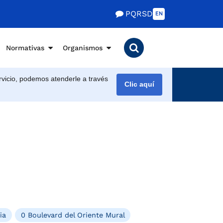
PQRSD
EN
Normativas
Organismos
vicio, podemos atenderle a través
Clic aquí
ia
0 Boulevard del Oriente Mural