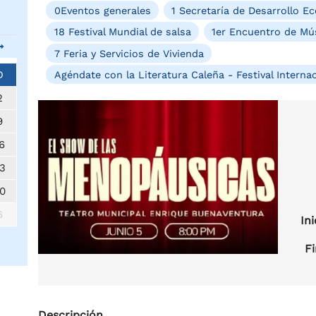
0Eventos generales
1 Secretaría de Desarrollo 
18 Festival Mundial de salsa
1er Encuentro de Mús
7 Feria y Servicios de Vivienda
D
Agéndate con la Literatura Caleña - Festival Internac
2
9
6
3
0
6
Ini
Fi
Descripción