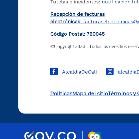
Tutelas e incidentes:
notificacion.tu
Recepción de facturas
electrónicas:
facturaselectronicas@c
Código Postal: 760045
©Copyright 2024 - Todos los derechos reserv
AlcaldiaDeCali
alcaldia
Politicas
Mapa del sitio
Términos y 