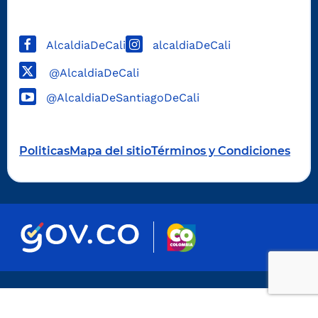
AlcaldiaDeCali
alcaldiaDeCali
@AlcaldiaDeCali
@AlcaldiaDeSantiagoDeCali
Politicas
Mapa del sitio
Términos y Condiciones