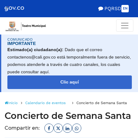
Scretaría de Gobierno
PQRSD
EN
COMUNICADO
IMPORTANTE
Estimado(a) ciudadano(a):
Dado que el correo
contactenos@cali.gov.co está temporalmente fuera de servicio,
podemos atenderle a través de cuatro canales, los cuales
puede consultar aquí.
Clic aquí
Inicio
Calendario de eventos
Concierto de Semana Santa
Concierto de Semana Santa
Facebook
Twitter
Linkedin
Whatsapp
Compartir en: