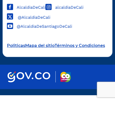
AlcaldiaDeCali
alcaldiaDeCali
@AlcaldiaDeCali
@AlcaldiaDeSantiagoDeCali
Politicas
Mapa del sitio
Términos y Condiciones