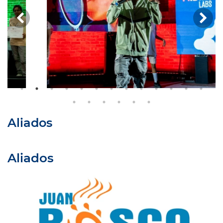
Anterior
Si
Aliados
Aliados