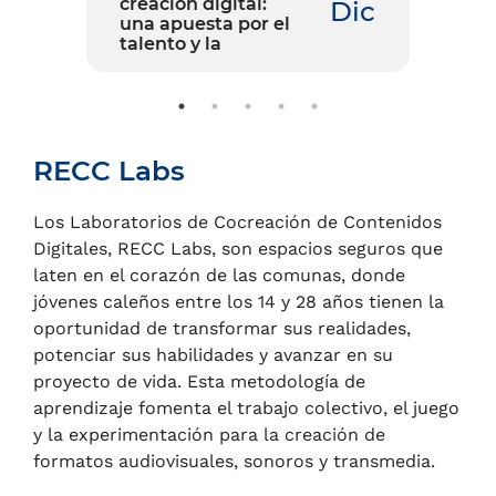
creación digital:
r
ct
Dic
una apuesta por el
e
talento y la
L
reconciliación para
recuperar a Cali
RECC Labs
Los Laboratorios de Cocreación de Contenidos
Digitales, RECC Labs, son espacios seguros que
laten en el corazón de las comunas, donde
jóvenes caleños entre los 14 y 28 años tienen la
oportunidad de transformar sus realidades,
potenciar sus habilidades y avanzar en su
proyecto de vida. Esta metodología de
aprendizaje fomenta el trabajo colectivo, el juego
y la experimentación para la creación de
formatos audiovisuales, sonoros y transmedia.