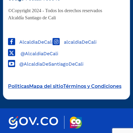
©Copyright 2024 - Todos los derechos reservados
Alcaldía Santiago de Cali
AlcaldiaDeCali
alcaldiaDeCali
@AlcaldiaDeCali
@AlcaldiaDeSantiagoDeCali
Politicas
Mapa del sitio
Términos y Condiciones