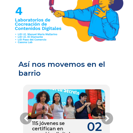
Así nos movemos en el
barrio
Anterior
Siguient
7
02
115 jóvenes se
T
certifican en
P