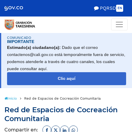
Scretaría de Gobierno
PQRSD
EN
COMUNICADO
IMPORTANTE
Estimado(a) ciudadano(a):
Dado que el correo
contactenos@cali.gov.co está temporalmente fuera de servicio,
podemos atenderle a través de cuatro canales, los cuales
puede consultar aquí.
Clic aquí
Inicio
Red de Espacios de Cocreación Comunitaria
Red de Espacios de Cocreación
Comunitaria
Facebook
Twitter
Linkedin
Whatsapp
Compartir en: