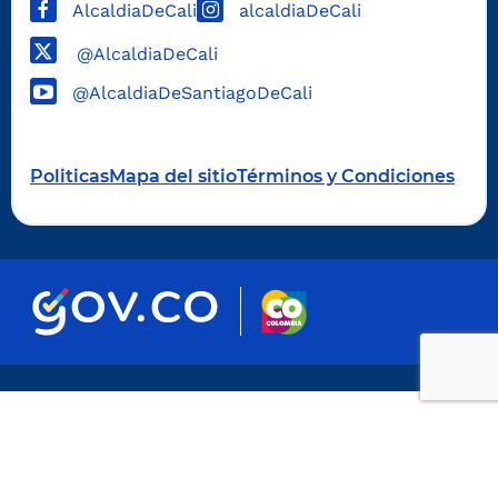
AlcaldiaDeCali
alcaldiaDeCali
@AlcaldiaDeCali
@AlcaldiaDeSantiagoDeCali
Politicas
Mapa del sitio
Términos y Condiciones