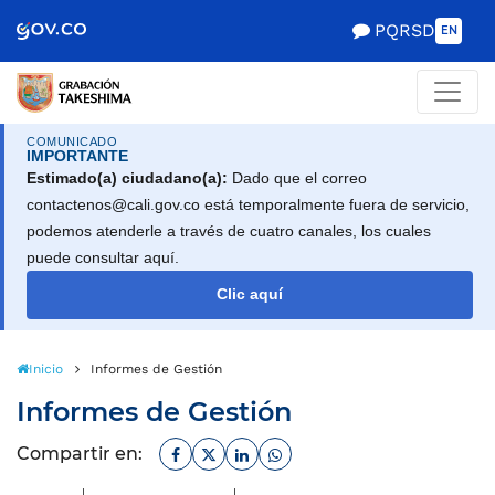
Scretaría de Gobierno
PQRSD
EN
COMUNICADO
IMPORTANTE
Estimado(a) ciudadano(a):
Dado que el correo
contactenos@cali.gov.co está temporalmente fuera de servicio,
podemos atenderle a través de cuatro canales, los cuales
puede consultar aquí.
Clic aquí
Inicio
Informes de Gestión
Informes de Gestión
Facebook
Twitter
Linkedin
Whatsapp
Compartir en: