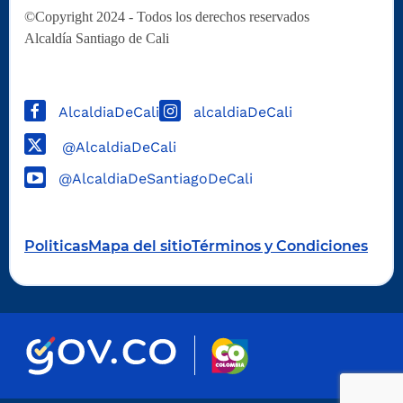
©Copyright 2024 - Todos los derechos reservados
Alcaldía Santiago de Cali
AlcaldiaDeCali
alcaldiaDeCali
@AlcaldiaDeCali
@AlcaldiaDeSantiagoDeCali
Politicas
Mapa del sitio
Términos y Condiciones