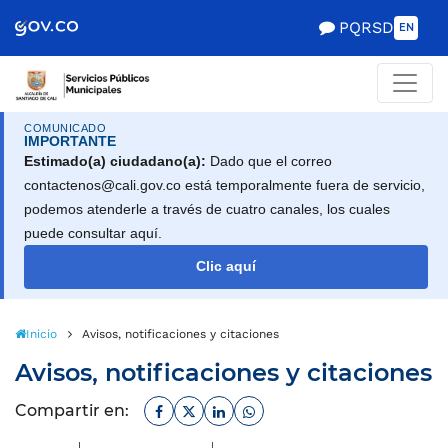
Scretaría de Gobierno
PQRSD
EN
COMUNICADO
IMPORTANTE
Estimado(a) ciudadano(a):
Dado que el correo
contactenos@cali.gov.co está temporalmente fuera de servicio,
podemos atenderle a través de cuatro canales, los cuales
puede consultar aquí.
Clic aquí
Inicio
Avisos, notificaciones y citaciones
Avisos, notificaciones y citaciones
Facebook
Twitter
Linkedin
Whatsapp
Compartir en: