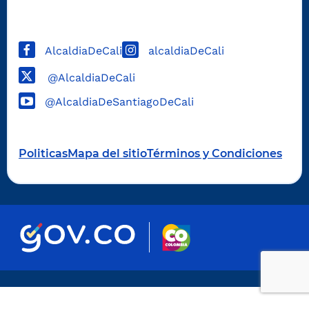
AlcaldiaDeCali
alcaldiaDeCali
@AlcaldiaDeCali
@AlcaldiaDeSantiagoDeCali
Politicas
Mapa del sitio
Términos y Condiciones