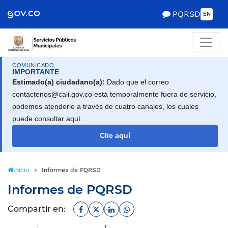
Scretaría de Gobierno
PQRSD
EN
COMUNICADO
IMPORTANTE
Estimado(a) ciudadano(a):
Dado que el correo
contactenos@cali.gov.co está temporalmente fuera de servicio,
podemos atenderle a través de cuatro canales, los cuales
puede consultar aquí.
Clic aquí
Inicio
Informes de PQRSD
Informes de PQRSD
Facebook
Twitter
Linkedin
Whatsapp
Compartir en: