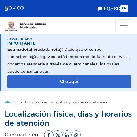
Scretaría de Gobierno
PQRSD
EN
COMUNICADO
IMPORTANTE
Estimado(a) ciudadano(a):
Dado que el correo
contactenos@cali.gov.co está temporalmente fuera de servicio,
podemos atenderle a través de cuatro canales, los cuales
puede consultar aquí.
Clic aquí
Inicio
Localización física, días y horarios de atención
Localización física, días y horarios
de atención
Facebook
Twitter
Linkedin
Whatsapp
Compartir en: