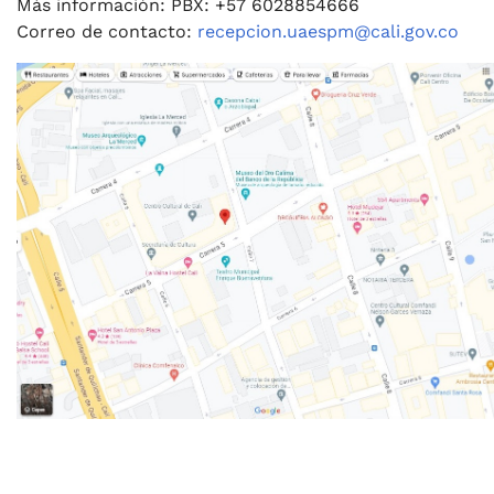
Más información: PBX: +57 6028854666
Correo de contacto:
recepcion.uaespm@cali.gov.co