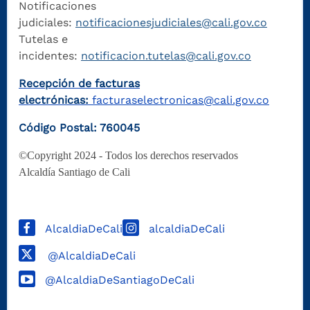
Notificaciones
judiciales:
notificacionesjudiciales@cali.gov.co
Tutelas e
incidentes:
notificacion.tutelas@cali.gov.co
Recepción de facturas
electrónicas:
facturaselectronicas@cali.gov.co
Código Postal: 760045
©Copyright 2024 - Todos los derechos reservados
Alcaldía Santiago de Cali
AlcaldiaDeCali
alcaldiaDeCali
@AlcaldiaDeCali
@AlcaldiaDeSantiagoDeCali