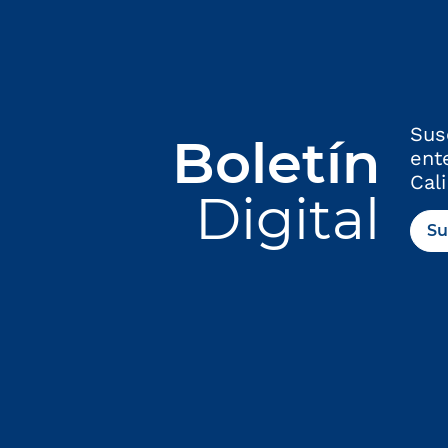
Sus
Boletín
ent
Cali
Digital
Su