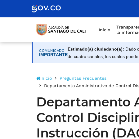
Alcaldía de Santiago d
Saltar al contenido principal
Transparen
Inicio
la informa
Estimado(a) ciudadano(a):
Dado qu
COMUNICADO
IMPORTANTE
de cuatro canales, los cuales puede
Inicio
Preguntas Frecuentes
Departamento Administrativo de Control Disc
Departamento A
Control Discipli
Instrucción (DA