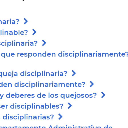
inaria?
plinable?
sciplinaria?
s que responden disciplinariamente
ueja disciplinaria?
nden disciplinariamente?
 y deberes de los quejosos?
er disciplinables?
s disciplinarias?
Departamento Administrativo de