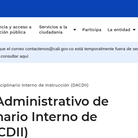
e Cali
cia y acceso a
Servicios a la
Participa
La entidad
ción pública
ciudadanía
e el correo contactenos@cali.gov.co está temporalmente fuera de ser
 consultar aquí.
iplinario Interno de Instrucción (DACDII)
dministrativo de
nario Interno de
CDII)