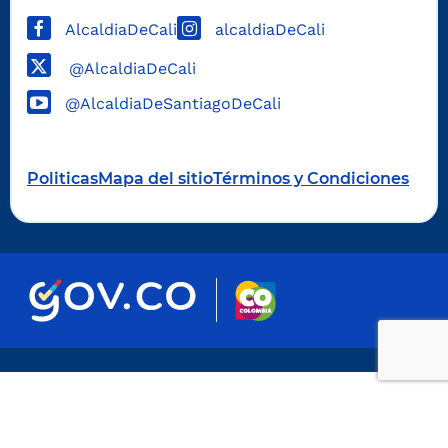
AlcaldiaDeCali
alcaldiaDeCali
@AlcaldiaDeCali
@AlcaldiaDeSantiagoDeCali
Politicas
Mapa del sitio
Términos y Condiciones