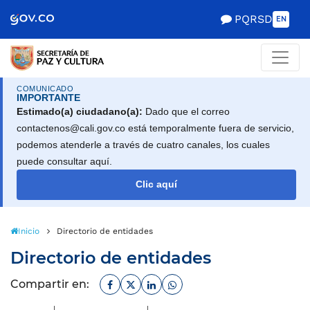
Scretaría de Gobierno
PQRSD
EN
COMUNICADO
IMPORTANTE
Estimado(a) ciudadano(a):
Dado que el correo
contactenos@cali.gov.co está temporalmente fuera de servicio,
podemos atenderle a través de cuatro canales, los cuales
puede consultar aquí.
Clic aquí
Inicio
Directorio de entidades
Directorio de entidades
Facebook
Twitter
Linkedin
Whatsapp
Compartir en: