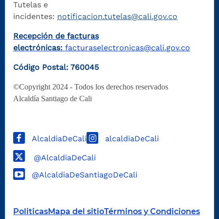
Tutelas e
incidentes:
notificacion.tutelas@cali.gov.co
Recepción de facturas
electrónicas:
facturaselectronicas@cali.gov.co
Código Postal: 760045
©Copyright 2024 - Todos los derechos reservados
Alcaldía Santiago de Cali
AlcaldiaDeCali
alcaldiaDeCali
@AlcaldiaDeCali
@AlcaldiaDeSantiagoDeCali
Politicas
Mapa del sitio
Términos y Condiciones