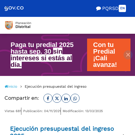
Scretaría de Gobierno
PQRSD
EN
Paga tu predial 2025
Con tu
hasta sep. 30
sin
Predial
intereses si estás al
¡Cali
día.
avanza!
Inicio
Ejecución presupuestal del ingreso
Facebook
Twitter
Linkedin
Whatsapp
Compartir en:
Vistas 681
Publicación: 04/11/2021
Modificación: 13/03/2025
Ejecución presupuestal del ingreso