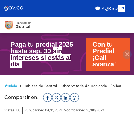
Scretaría de Gobierno
PQRSD
EN
Paga tu predial 2025
Con tu
hasta sep. 30
sin
Predial
intereses si estás al
¡Cali
día.
avanza!
Inicio
Tablero de Control - Observatorio de Hacienda Pública Distrit
Facebook
Twitter
Linkedin
Whatsapp
Compartir en:
Vistas 1363
Publicación: 04/11/2021
Modificación: 16/08/2022