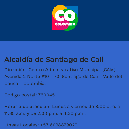
Alcaldía de Santiago de Cali
Dirección: Centro Administrativo Municipal (CAM)
Avenida 2 Norte #10 - 70. Santiago de Cali - Valle del
Cauca - Colombia.
Código postal: 760045
Horario de atención: Lunes a viernes de 8:00 a.m. a
11:30 a.m. y de 2:00 p.m. a 4:30 p.m..
Líneas Locales: +57 6028879020