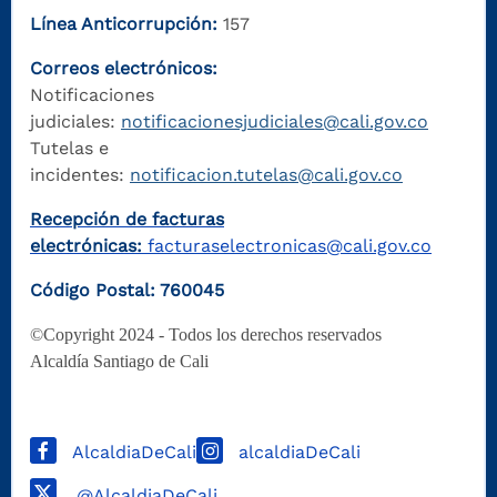
Línea Anticorrupción:
157
Correos electrónicos:
Notificaciones
judiciales:
notificacionesjudiciales@cali.gov.co
Tutelas e
incidentes:
notificacion.tutelas@cali.gov.co
Recepción de facturas
electrónicas:
facturaselectronicas@cali.gov.co
Código Postal: 760045
©Copyright 2024 - Todos los derechos reservados
Alcaldía Santiago de Cali
AlcaldiaDeCali
alcaldiaDeCali
@AlcaldiaDeCali