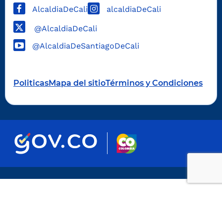
AlcaldiaDeCali
alcaldiaDeCali
@AlcaldiaDeCali
@AlcaldiaDeSantiagoDeCali
Politicas
Mapa del sitio
Términos y Condiciones