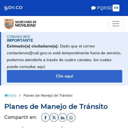
Scretaría de Gobierno
PQRSD
EN
COMUNICADO
IMPORTANTE
Estimado(a) ciudadano(a):
Dado que el correo
contactenos@cali.gov.co está temporalmente fuera de servicio,
podemos atenderle a través de cuatro canales, los cuales
puede consultar aquí.
Clic aquí
Inicio
Planes de Manejo de Tránsito
Planes de Manejo de Tránsito
Facebook
Twitter
Linkedin
Whatsapp
Compartir en: