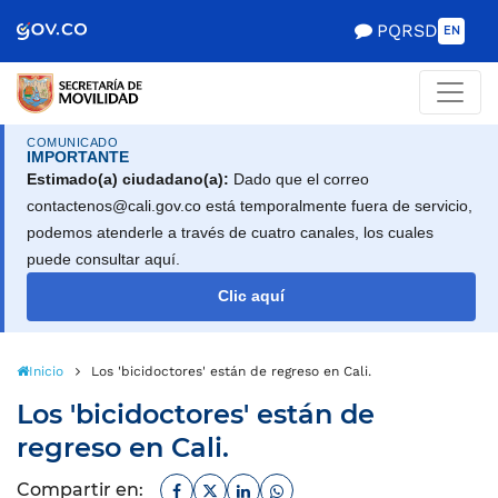
Scretaría de Gobierno
PQRSD
EN
COMUNICADO
IMPORTANTE
Estimado(a) ciudadano(a):
Dado que el correo
contactenos@cali.gov.co está temporalmente fuera de servicio,
podemos atenderle a través de cuatro canales, los cuales
puede consultar aquí.
Clic aquí
Inicio
Los 'bicidoctores' están de regreso en Cali.
Los 'bicidoctores' están de
regreso en Cali.
Facebook
Twitter
Linkedin
Whatsapp
Compartir en: