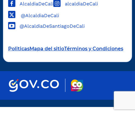
AlcaldiaDeCali
alcaldiaDeCali
@AlcaldiaDeCali
@AlcaldiaDeSantiagoDeCali
Politicas
Mapa del sitio
Términos y Condiciones