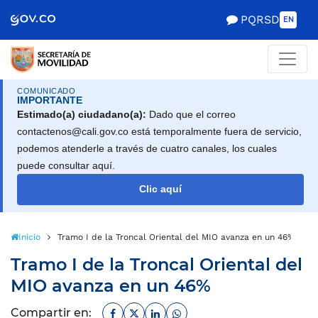
Scretaría de Gobierno
PQRSD
EN
COMUNICADO
IMPORTANTE
Estimado(a) ciudadano(a):
Dado que el correo
contactenos@cali.gov.co está temporalmente fuera de servicio,
podemos atenderle a través de cuatro canales, los cuales
puede consultar aquí.
Clic aquí
Inicio
Tramo I de la Troncal Oriental del MIO avanza en un 46%
Tramo I de la Troncal Oriental del
MIO avanza en un 46%
Facebook
Twitter
Linkedin
Whatsapp
Compartir en: