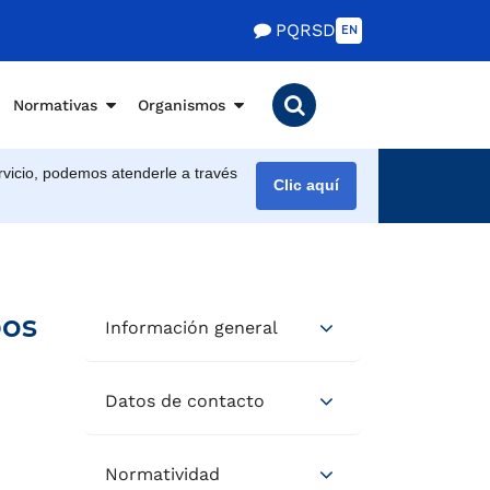
PQRSD
EN
Normativas
Organismos
vicio, podemos atenderle a través
Clic aquí
pos
Información general
Datos de contacto
Normatividad