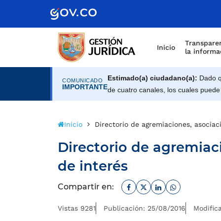
Scretaría de Gobierno
Transparen
Inicio
la informa
Estimado(a) ciudadano(a):
Dado qu
COMUNICADO
IMPORTANTE
de cuatro canales, los cuales puede
Inicio
Directorio de agremiaciones, asociac
Directorio de agremiac
de interés
Facebook
Twitter
Linkedin
Whatsapp
Compartir en:
Vistas 9281
Publicación: 25/08/2016
Modific