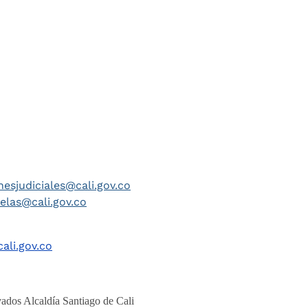
nesjudiciales@cali.gov.co
telas@cali.gov.co
ali.gov.co
ados Alcaldía Santiago de Cali