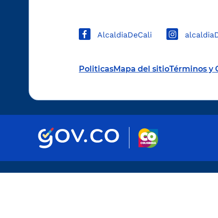
AlcaldiaDeCali
alcaldia
Politicas
Mapa del sitio
Términos y 