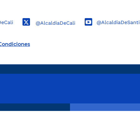
DeCali
@AlcaldiaDeSanti
@AlcaldiaDeCali
Condiciones