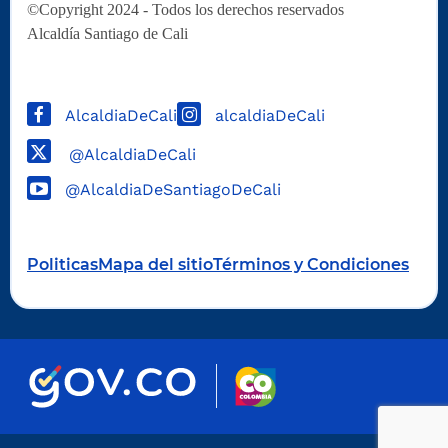
©Copyright 2024 - Todos los derechos reservados
Alcaldía Santiago de Cali
AlcaldiaDeCali
alcaldiaDeCali
@AlcaldiaDeCali
@AlcaldiaDeSantiagoDeCali
Politicas
Mapa del sitio
Términos y Condiciones