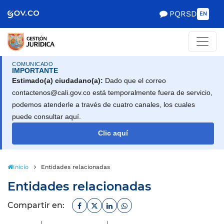
Scretaría de Gobierno
PQRSD
EN
COMUNICADO
IMPORTANTE
Estimado(a) ciudadano(a):
Dado que el correo
contactenos@cali.gov.co está temporalmente fuera de servicio,
podemos atenderle a través de cuatro canales, los cuales
puede consultar aquí.
Clic aquí
Inicio
Entidades relacionadas
Entidades relacionadas
Facebook
Twitter
Linkedin
Whatsapp
Compartir en: