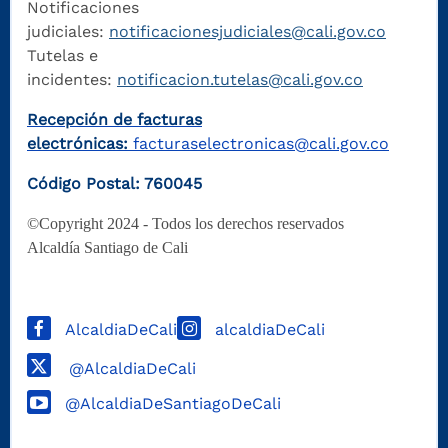
Notificaciones
judiciales:
notificacionesjudiciales@cali.gov.co
Tutelas e
incidentes:
notificacion.tutelas@cali.gov.co
Recepción de facturas
electrónicas:
facturaselectronicas@cali.gov.co
Código Postal: 760045
©Copyright 2024 - Todos los derechos reservados
Alcaldía Santiago de Cali
AlcaldiaDeCali
alcaldiaDeCali
@AlcaldiaDeCali
@AlcaldiaDeSantiagoDeCali