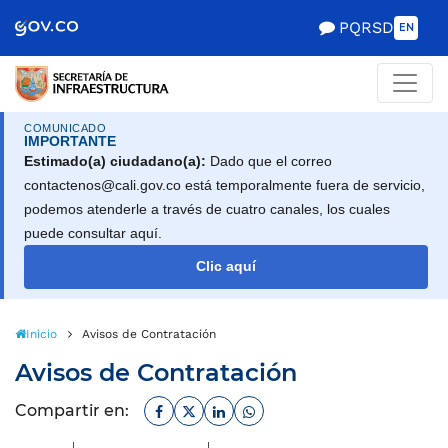
Scretaría de Gobierno
PQRSD
EN
COMUNICADO
IMPORTANTE
Estimado(a) ciudadano(a):
Dado que el correo
contactenos@cali.gov.co está temporalmente fuera de servicio,
podemos atenderle a través de cuatro canales, los cuales
puede consultar aquí.
Clic aquí
Inicio
Avisos de Contratación
Avisos de Contratación
Facebook
Twitter
Linkedin
Whatsapp
Compartir en: