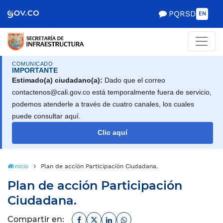
Scretaría de Gobierno
PQRSD
EN
COMUNICADO
IMPORTANTE
Estimado(a) ciudadano(a):
Dado que el correo
contactenos@cali.gov.co está temporalmente fuera de servicio,
podemos atenderle a través de cuatro canales, los cuales
puede consultar aquí.
Clic aquí
Inicio
Plan de acción Participación Ciudadana.
Plan de acción Participación
Ciudadana.
Facebook
Twitter
Linkedin
Whatsapp
Compartir en: