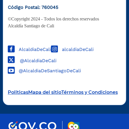
Código Postal: 760045
©Copyright 2024 - Todos los derechos reservados
Alcaldía Santiago de Cali
AlcaldiaDeCali
alcaldiaDeCali
@AlcaldiaDeCali
@AlcaldiaDeSantiagoDeCali
Politicas
Mapa del sitio
Términos y Condiciones