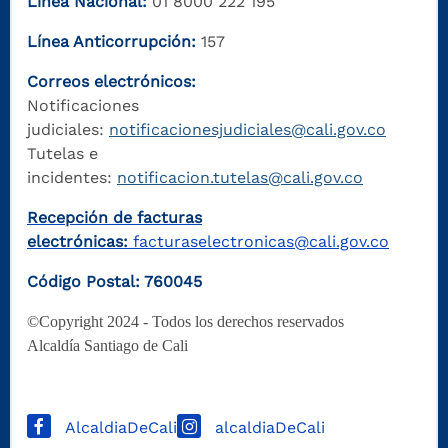
Línea Nacional:
01 8000 222 195
Línea Anticorrupción:
157
Correos electrónicos:
Notificaciones
judiciales:
notificacionesjudiciales@cali.gov.co
Tutelas e
incidentes:
notificacion.tutelas@cali.gov.co
Recepción de facturas
electrónicas:
facturaselectronicas@cali.gov.co
Código Postal: 760045
©Copyright 2024 - Todos los derechos reservados
Alcaldía Santiago de Cali
AlcaldiaDeCali
alcaldiaDeCali