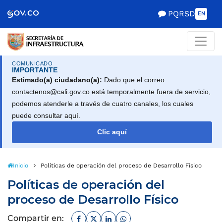
Scretaría de Gobierno
PQRSD
EN
COMUNICADO
IMPORTANTE
Estimado(a) ciudadano(a):
Dado que el correo
contactenos@cali.gov.co está temporalmente fuera de servicio,
podemos atenderle a través de cuatro canales, los cuales
puede consultar aquí.
Clic aquí
Inicio
Políticas de operación del proceso de Desarrollo Físico
Políticas de operación del
proceso de Desarrollo Físico
Facebook
Twitter
Linkedin
Whatsapp
Compartir en: