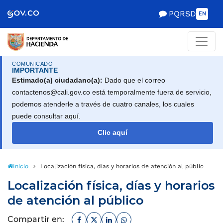
Scretaría de Gobierno
PQRSD
EN
COMUNICADO
IMPORTANTE
Estimado(a) ciudadano(a):
Dado que el correo
contactenos@cali.gov.co está temporalmente fuera de servicio,
podemos atenderle a través de cuatro canales, los cuales
puede consultar aquí.
Clic aquí
Inicio
Localización física, días y horarios de atención al público
Localización física, días y horarios
de atención al público
Facebook
Twitter
Linkedin
Whatsapp
Compartir en: