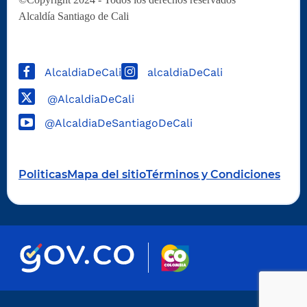
Alcaldía Santiago de Cali
AlcaldiaDeCali
alcaldiaDeCali
@AlcaldiaDeCali
@AlcaldiaDeSantiagoDeCali
Politicas
Mapa del sitio
Términos y Condiciones