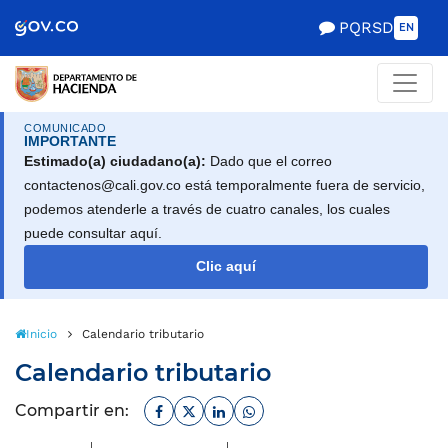
Scretaría de Gobierno
PQRSD
EN
COMUNICADO
IMPORTANTE
Estimado(a) ciudadano(a):
Dado que el correo
contactenos@cali.gov.co está temporalmente fuera de servicio,
podemos atenderle a través de cuatro canales, los cuales
puede consultar aquí.
Clic aquí
Inicio
Calendario tributario
Calendario tributario
Facebook
Twitter
Linkedin
Whatsapp
Compartir en: