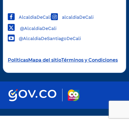
AlcaldiaDeCali
alcaldiaDeCali
@AlcaldiaDeCali
@AlcaldiaDeSantiagoDeCali
Politicas
Mapa del sitio
Términos y Condiciones