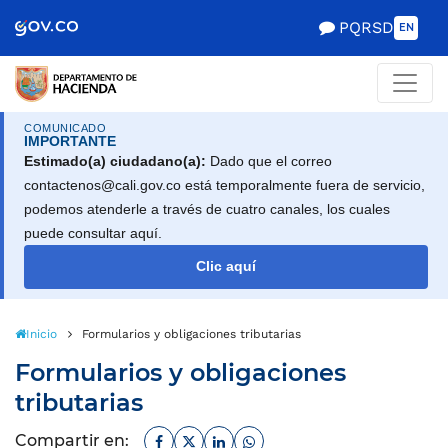
Scretaría de Gobierno
PQRSD
EN
COMUNICADO
IMPORTANTE
Estimado(a) ciudadano(a):
Dado que el correo
contactenos@cali.gov.co está temporalmente fuera de servicio,
podemos atenderle a través de cuatro canales, los cuales
puede consultar aquí.
Clic aquí
Inicio
Formularios y obligaciones tributarias
Formularios y obligaciones
tributarias
Facebook
Twitter
Linkedin
Whatsapp
Compartir en: