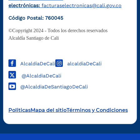
electrónicas:
facturaselectronicas@cali.gov.co
Código Postal: 760045
©Copyright 2024 - Todos los derechos reservados
Alcaldía Santiago de Cali
AlcaldiaDeCali
alcaldiaDeCali
@AlcaldiaDeCali
@AlcaldiaDeSantiagoDeCali
Politicas
Mapa del sitio
Términos y Condiciones