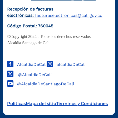
Recepción de facturas
electrónicas:
facturaselectronicas@cali.gov.co
Código Postal: 760045
©Copyright 2024 - Todos los derechos reservados
Alcaldía Santiago de Cali
AlcaldiaDeCali
alcaldiaDeCali
@AlcaldiaDeCali
@AlcaldiaDeSantiagoDeCali
Politicas
Mapa del sitio
Términos y Condiciones