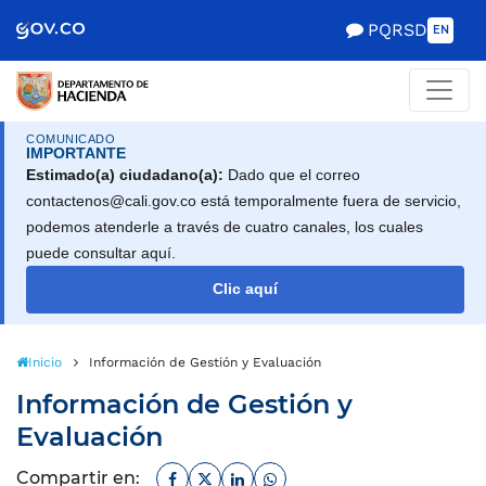
Scretaría de Gobierno
PQRSD
EN
COMUNICADO
IMPORTANTE
Estimado(a) ciudadano(a):
Dado que el correo
contactenos@cali.gov.co está temporalmente fuera de servicio,
podemos atenderle a través de cuatro canales, los cuales
puede consultar aquí.
Clic aquí
Inicio
Información de Gestión y Evaluación
Información de Gestión y
Evaluación
Facebook
Twitter
Linkedin
Whatsapp
Compartir en: