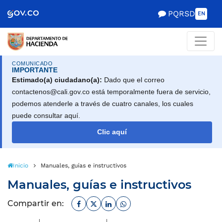
Scretaría de Gobierno
PQRSD
EN
COMUNICADO
IMPORTANTE
Estimado(a) ciudadano(a):
Dado que el correo
contactenos@cali.gov.co está temporalmente fuera de servicio,
podemos atenderle a través de cuatro canales, los cuales
puede consultar aquí.
Clic aquí
Inicio
Manuales, guías e instructivos
Manuales, guías e instructivos
Facebook
Twitter
Linkedin
Whatsapp
Compartir en: