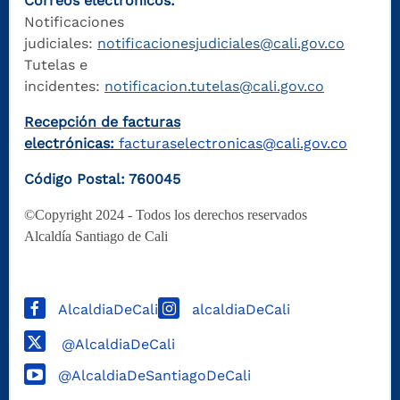
Correos electrónicos:
Notificaciones
judiciales:
notificacionesjudiciales@cali.gov.co
Tutelas e
incidentes:
notificacion.tutelas@cali.gov.co
Recepción de facturas
electrónicas:
facturaselectronicas@cali.gov.co
Código Postal: 760045
©Copyright 2024 - Todos los derechos reservados
Alcaldía Santiago de Cali
AlcaldiaDeCali
alcaldiaDeCali
@AlcaldiaDeCali
@AlcaldiaDeSantiagoDeCali