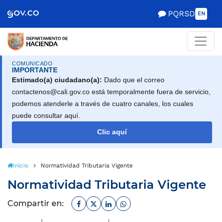
Scretaría de Gobierno
PQRSD
EN
COMUNICADO
IMPORTANTE
Estimado(a) ciudadano(a):
Dado que el correo
contactenos@cali.gov.co está temporalmente fuera de servicio,
podemos atenderle a través de cuatro canales, los cuales
puede consultar aquí.
Clic aquí
Inicio
Normatividad Tributaria Vigente
Normatividad Tributaria Vigente
Facebook
Twitter
Linkedin
Whatsapp
Compartir en: