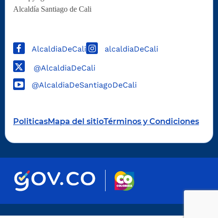
Alcaldía Santiago de Cali
AlcaldiaDeCali
alcaldiaDeCali
@AlcaldiaDeCali
@AlcaldiaDeSantiagoDeCali
Politicas
Mapa del sitio
Términos y Condiciones