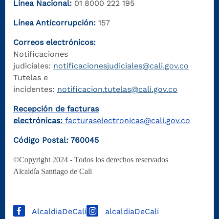
Línea Nacional:
01 8000 222 195
Línea Anticorrupción:
157
Correos electrónicos:
Notificaciones
judiciales:
notificacionesjudiciales@cali.gov.co
Tutelas e
incidentes:
notificacion.tutelas@cali.gov.co
Recepción de facturas
electrónicas:
facturaselectronicas@cali.gov.co
Código Postal: 760045
©Copyright 2024 - Todos los derechos reservados
Alcaldía Santiago de Cali
AlcaldiaDeCali
alcaldiaDeCali