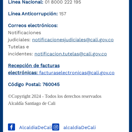
Línea Nacional:
01 8000 222 195
Línea Anticorrupción:
157
Correos electrónicos:
Notificaciones
judiciales:
notificacionesjudiciales@cali.gov.co
Tutelas e
incidentes:
notificacion.tutelas@cali.gov.co
Recepción de facturas
electrónicas:
facturaselectronicas@cali.gov.co
Código Postal: 760045
©Copyright 2024 - Todos los derechos reservados
Alcaldía Santiago de Cali
AlcaldiaDeCali
alcaldiaDeCali