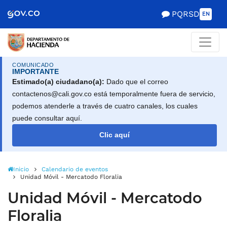
Scretaría de Gobierno
PQRSD
EN
COMUNICADO
IMPORTANTE
Estimado(a) ciudadano(a):
Dado que el correo
contactenos@cali.gov.co está temporalmente fuera de servicio,
podemos atenderle a través de cuatro canales, los cuales
puede consultar aquí.
Clic aquí
Inicio
Calendario de eventos
Unidad Móvil - Mercatodo Floralia
Unidad Móvil - Mercatodo
Floralia