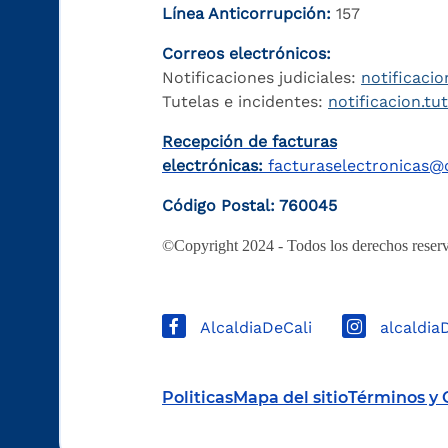
Línea Anticorrupción:
157
Correos electrónicos:
Notificaciones judiciales:
notificacio
Tutelas e incidentes:
notificacion.tu
Recepción de facturas
electrónicas:
facturaselectronicas@c
Código Postal: 760045
©Copyright 2024 - Todos los derechos reserv
AlcaldiaDeCali
alcaldia
Politicas
Mapa del sitio
Términos y 