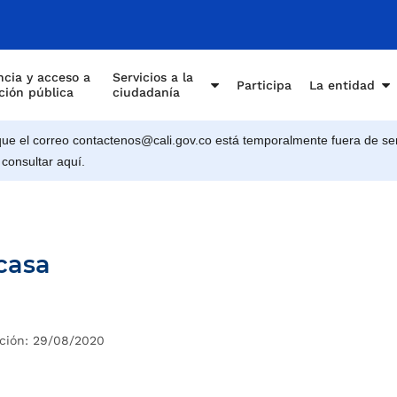
cia y acceso a
Servicios a la
Participa
La entidad
ción pública
ciudadanía
e el correo contactenos@cali.gov.co está temporalmente fuera de ser
 consultar aquí.
casa
ción: 29/08/2020