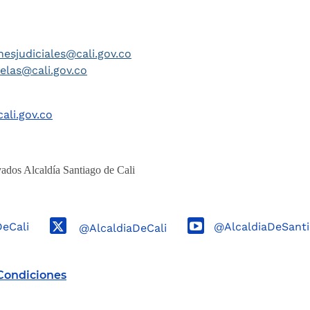
nesjudiciales@cali.gov.co
telas@cali.gov.co
ali.gov.co
ados Alcaldía Santiago de Cali
DeCali
@AlcaldiaDeSanti
@AlcaldiaDeCali
Condiciones