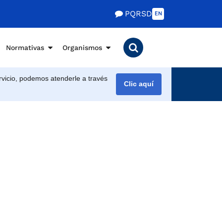
PQRSD
EN
Normativas
Organismos
vicio, podemos atenderle a través
Clic aquí