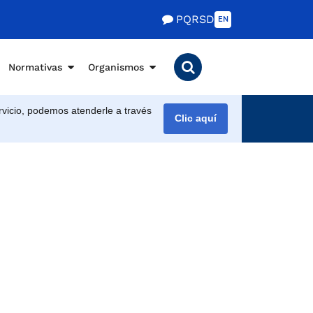
PQRSD
EN
Normativas
Organismos
vicio, podemos atenderle a través
Clic aquí