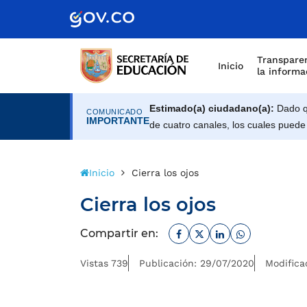
Transparen
Inicio
la informa
Estimado(a) ciudadano(a):
Dado qu
COMUNICADO
IMPORTANTE
de cuatro canales, los cuales puede
Inicio
Cierra los ojos
Cierra los ojos
Facebook
Twitter
Linkedin
Whatsapp
Compartir en:
Vistas 739
Publicación: 29/07/2020
Modifica