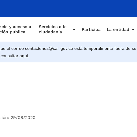
cia y acceso a
Servicios a la
Participa
La entidad
ción pública
ciudadanía
e el correo contactenos@cali.gov.co está temporalmente fuera de ser
 consultar aquí.
ción: 29/08/2020