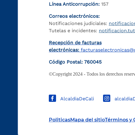
Línea Anticorrupción:
157
Correos electrónicos:
Notificaciones judiciales:
notificacio
Tutelas e incidentes:
notificacion.tu
Recepción de facturas
electrónicas:
facturaselectronicas@c
Código Postal: 760045
©Copyright 2024 - Todos los derechos reserv
AlcaldiaDeCali
alcaldia
Politicas
Mapa del sitio
Términos y 