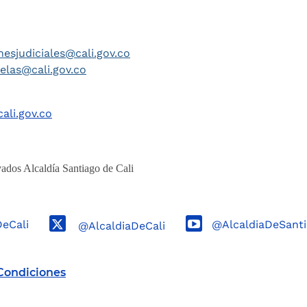
nesjudiciales@cali.gov.co
telas@cali.gov.co
ali.gov.co
ados Alcaldía Santiago de Cali
DeCali
@AlcaldiaDeSanti
@AlcaldiaDeCali
Condiciones